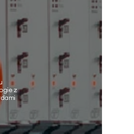
 
gie z 
dami 